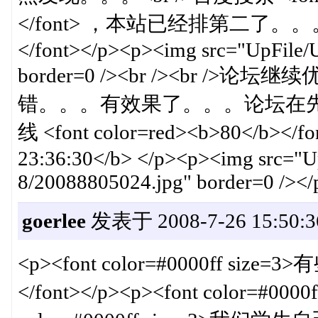
</font> ，本站已经排第二了。
</font></p><p><img src="UpFile/
border=0 /><br /><br />
错。。。有效果了。。。论坛在先人
线 <font color=red><b>80</b><
23:36:30</b> </p><p><img src="U
8/20088805024.jpg" border=0 /></
goerlee
发表于 2008-7-26 15:50:3
<p><font color=#0000ff
</font></p><p><font color=#00