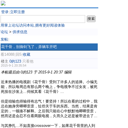
登录
立即注册
|
用掌上论坛访问本站,拥有更好阅读体验
论坛
>
供求信息
发帖
|
花千骨，别御剑飞了，弄辆车开吧
看14088
回5
收藏
|
|
楼主
0的123
只看他
2015-9-1 20:35:54
本帖最后由 0的123 于 2015-9-1 20:37 编辑
近来热播的电视剧《花千骨》受到了许多人的追捧。小编无
能，所以每周总有那么两个晚上，争电视争不过女友，被死
死按在沙发上…伺候其看《花千骨》…
但是咱输也得输得有志气！要坚持！所以在看的过程中，我
总在她身旁唧唧歪歪，扯些关于车的东西。当然，结果是肯
定的，一顿揍不解释。之后我只能在心中默默地唧唧歪歪，
然而还是会忍不住看两眼电视，久而久之还是被带进去了…
与其挣扎…不如直接crossover一下，如果花千骨里的人到